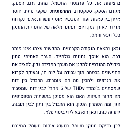
ברציפות את כל פרמטרי החשמל. מתח, זרם, הספק,
מקדם הספק, ספקטרום
ההרמוניות
, שקעי מתח, חוסר
איזון בין פאזות ועוד. המכשיר אוסף עשרות אלפי נקודות
מדידה לאורך זמן, ויוצר תמונה מלאה של התנהגות המתקן
בכל תנאי עומס.
וכאן נמצאת הנקודה הקריטית. המכשיר עצמו אינו פותר
דבר. הוא אוסף נתונים גולמיים. הערך האמיתי טמון
ביכולת ההנדסית לתכנן את מערך המדידה נכון, להציב את
החיישנים בבטחה תוך עבודה על לוח חי, ובעיקר לקרוא
את הגרפים ולהבין מה הם אומרים. ההבדל בין דוח
שמסתיים ב"נמדד THDv של 6 אחוז" לבין דוח שמסביר
מה מקור העיוות, האם הוא מסוכן בתשתית הספציפית
הזו, ומה הפתרון הנכון, הוא ההבדל בין נתון לבין תובנה.
ידע זה כוח, וכאן הוא בא לידי ביטוי מלא.
לכן בדיקת מתקן חשמל בנושא איכות חשמל מחייבת