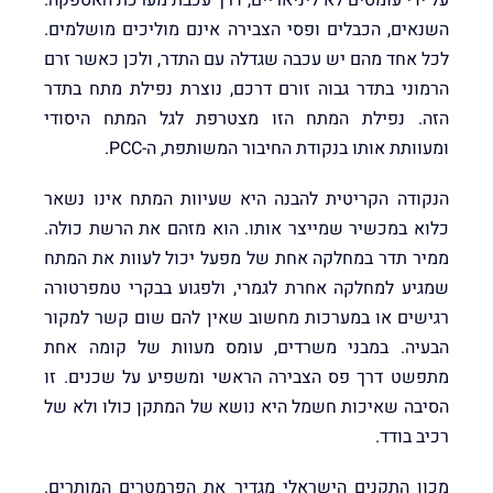
על ידי עומסים לא ליניאריים, דרך עכבת מערכת האספקה.
השנאים, הכבלים ופסי הצבירה אינם מוליכים מושלמים.
לכל אחד מהם יש עכבה שגדלה עם התדר, ולכן כאשר זרם
הרמוני בתדר גבוה זורם דרכם, נוצרת נפילת מתח בתדר
הזה. נפילת המתח הזו מצטרפת לגל המתח היסודי
ומעוותת אותו בנקודת החיבור המשותפת, ה-PCC.
הנקודה הקריטית להבנה היא שעיוות המתח אינו נשאר
כלוא במכשיר שמייצר אותו. הוא מזהם את הרשת כולה.
ממיר תדר במחלקה אחת של מפעל יכול לעוות את המתח
שמגיע למחלקה אחרת לגמרי, ולפגוע בבקרי טמפרטורה
רגישים או במערכות מחשוב שאין להם שום קשר למקור
הבעיה. במבני משרדים, עומס מעוות של קומה אחת
מתפשט דרך פס הצבירה הראשי ומשפיע על שכנים. זו
הסיבה שאיכות חשמל היא נושא של המתקן כולו ולא של
רכיב בודד.
מכון התקנים הישראלי מגדיר את הפרמטרים המותרים.