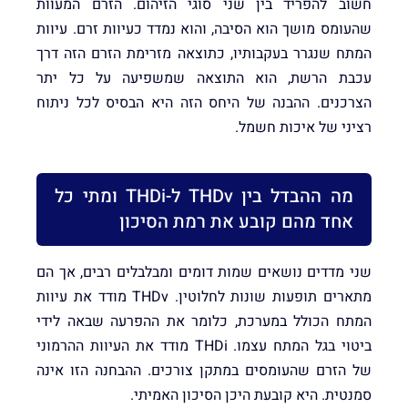
חשוב להפריד בין שני סוגי הזיהום. הזרם המעוות
שהעומס מושך הוא הסיבה, והוא נמדד כעיוות זרם. עיוות
המתח שנגרר בעקבותיו, כתוצאה מזרימת הזרם הזה דרך
עכבת הרשת, הוא התוצאה שמשפיעה על כל יתר
הצרכנים. ההבנה של היחס הזה היא הבסיס לכל ניתוח
רציני של איכות חשמל.
מה ההבדל בין THDv ל-THDi ומתי כל
אחד מהם קובע את רמת הסיכון
שני מדדים נושאים שמות דומים ומבלבלים רבים, אך הם
מתארים תופעות שונות לחלוטין. THDv מודד את עיוות
המתח הכולל במערכת, כלומר את ההפרעה שבאה לידי
ביטוי בגל המתח עצמו. THDi מודד את העיוות ההרמוני
של הזרם שהעומסים במתקן צורכים. ההבחנה הזו אינה
סמנטית. היא קובעת היכן הסיכון האמיתי.