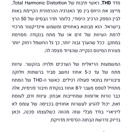
מדד
THD
, ראשי תיבות של Total Harmonic Distortion,
מייצג את היחס בין סך האנרגיה ההרמונית הקיימת באות
לבין הספק הרכיב היסודי, כלומר תדר הבסיס של 50 הרץ
בישראל. הוא מבוטא באחוזים ומשמש אינדיקטור מרכזי
לרמת העיוות של זרם או של מתח בנקודה מסוימת
במתקן. ככל שהערך גבוה יותר, כך גל החשמל רחוק יותר
מצורת הסינוס הנקייה שהציוד מצפה לה.
המשמעות הריאלית של הערכים תלויה בהקשר. עיוות
מתח של עד כ-5 אחוז נחשב סביר ברשתות חלוקה
ציבוריות בתנאי פעולה רגילים. כאשר ה-THD של המתח
מתחיל לטפס מעבר ל-8 אחוז בנקודת חיבור פנימית, אלה
כבר נורות אדומות שמחייבות אבחון. עיוות זרם, לעומת
זאת, יכול להגיע לעשרות אחוזים בכניסה של עומס לא
ליניארי בודד מבלי שזה מהווה כשלעצמו סכנה, וכאן
בדיוק נדרשת הבחנה הנדסית מדויקת.