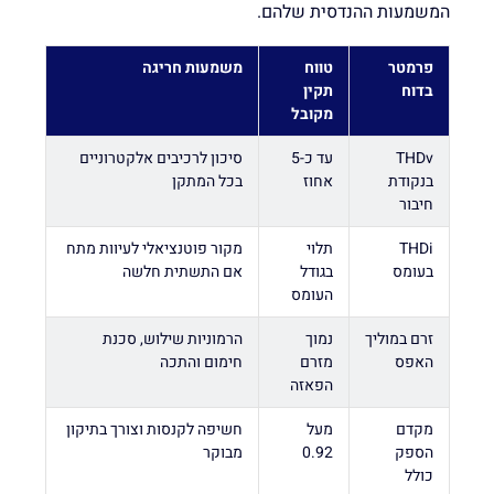
המשמעות ההנדסית שלהם.
פרמטר
טווח
משמעות חריגה
בדוח
תקין
מקובל
THDv
עד כ-5
סיכון לרכיבים אלקטרוניים
בנקודת
אחוז
בכל המתקן
חיבור
THDi
תלוי
מקור פוטנציאלי לעיוות מתח
בעומס
בגודל
אם התשתית חלשה
העומס
זרם במוליך
נמוך
הרמוניות שילוש, סכנת
האפס
מזרם
חימום והתכה
הפאזה
מקדם
מעל
חשיפה לקנסות וצורך בתיקון
הספק
0.92
מבוקר
כולל