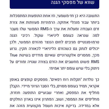
שווא של מפסקי הגנה
התשובה היא כן חד-משמעי, וזו אחת התופעות המתסכלות
ביותר עבור מנהלי אחזקה. הרמוניות מעוותות את צורת
זרם העבודה ומעלות את ערך ה-RMS הממשי שלו מעבר
למה שנראה כעומס ליניארי שקול. רכיבי הגנה
טרמו-מגנטיים מגיבים לחום הנוצר מהזרם הממשי, ולכן
יכולים לנתק גם כשהזרם הליניארי לכאורה תקין. גרוע
מכך, ממסרים אלקטרוניים שאינם מודדים בשיטת True
RMS פשוט מחשבים את הזרם בצורה שגויה ומורים על
ניתוק בלי שיש עומס יתר אמיתי.
כך נולדות "תקלות רוח רפאים". מפסקים קופצים באופן
אקראי, תמיד בעומס מסוים, בלי הסבר הגיוני מיידי. הקבלן
מחליף את המפסק, ואחרי שבועיים התופעה חוזרת.
מחליפים את הממסר, ושוב. הפתרון אינו בארון החלקים
אלא במדידה. בדיקת איכות חשמל מקצועית מזהה את