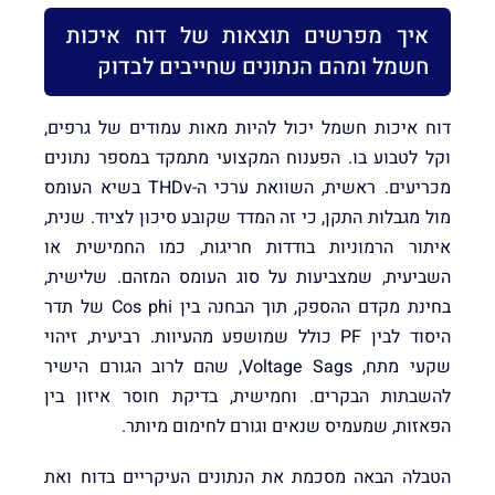
איך מפרשים תוצאות של דוח איכות
חשמל ומהם הנתונים שחייבים לבדוק
דוח איכות חשמל יכול להיות מאות עמודים של גרפים,
וקל לטבוע בו. הפענוח המקצועי מתמקד במספר נתונים
מכריעים. ראשית, השוואת ערכי ה-THDv בשיא העומס
מול מגבלות התקן, כי זה המדד שקובע סיכון לציוד. שנית,
איתור הרמוניות בודדות חריגות, כמו החמישית או
השביעית, שמצביעות על סוג העומס המזהם. שלישית,
בחינת מקדם ההספק, תוך הבחנה בין Cos phi של תדר
היסוד לבין PF כולל שמושפע מהעיוות. רביעית, זיהוי
שקעי מתח, Voltage Sags, שהם לרוב הגורם הישיר
להשבתות הבקרים. וחמישית, בדיקת חוסר איזון בין
הפאזות, שמעמיס שנאים וגורם לחימום מיותר.
הטבלה הבאה מסכמת את הנתונים העיקריים בדוח ואת