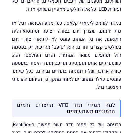
ושרתים, מטענים של רכבים חשמליים, ודרייברים של
תאורת LED. כל אלה חולקים מאפיין משותף אחד.
בניגוד לעומס ליניארי קלאסי, כמו מנוע השראה רגיל או
גוף חימום, שצורך זרם בצורה רציפה וסינוסואידלית
התואמת את גל המתח, עומס לא ליניארי צורך זרם
בפולסים קצרים וחדים. הוא "טועם" מהרשת רק בפסגות
הגל ומתעלם משאר המחזור. הזרם הפולסטי הזה,
כשמפרקים אותו מתמטית, מורכב מתדר היסוד בתוספת
שורה ארוכה של הרמוניות בתדרים גבוהים. ככל שיותר
עומסים כאלה מתחברים לאותו מתקן, כך הזיהום ההרמוני
המצטבר גדל.
למה ממירי תדר VFD מייצרים זרמים
הרמוניים משמעותיים
בכניסה של כל ממיר תדר יושב מיישר, ה-Rectifier,
שתפקידו להמיר את המתח החילופין למתח ישר. ברוב