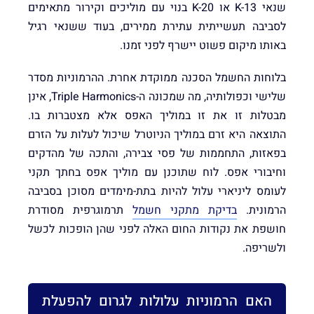
שנאי K-13 או K-20 בנוי עם מוליכים וקירור מתאימים
לסביבה תעשייתית עתירת ממירים, בעוד ששנאי רגיל
באותו מיקום פשוט יישרף לפני זמנו.
בלוחות החשמל הסכנה ממוקדת אחרת. ההרמוניות מסדר
שלישי וכפולותיה, מה שמכונה ה-Triple Harmonics, אינן
מבטלות זו את זו במוליך האפס אלא מצטברות בו.
התוצאה היא זרם במוליך הניוטרל שיכול לעלות על הזרם
בפאזות, התחממות של פסי צבירה, והתכה של מהדקים
וחיבורי אפס. לוח שתוכנן עם מוליך אפס בחתך תקני
לעומס ליניארי עלול להיות בתת-מימדים מסוכן בסביבה
הרמונית.
בדיקת מתקני חשמל
תרמוגרפית מסודרת
חושפת את נקודות החום האלה לפני שהן הופכות לכשל
ולשריפה.
האם הרמוניות עלולות לגרום להפעלת