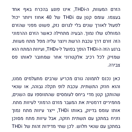
הזרם המעוות, ה-THDi, אינו פוגע בהכרח באף אחד
בעצמו. עומס קטן עם THDi של 40 אחוז ויותר יכול
לפעול לאורך שנים בלי לגרום נזק, פשוט מפני שהזרם
המוחלט שלו נמוך. הבעיה מתחילה כאשר הזרם ההרמוני
הזה זורם דרך עכבת הרשת ויוצר עליה מפל מתח מעוות.
ברגע הזה ה-THDi הופך בפועל ל-THDv, ועיוות המתח הוא
שמזיק לכל רכיב אלקטרוני אחר שמחובר לאותו פס
צבירה.
כאן נכנס לתמונה גורם מכריע שרבים מתעלמים ממנו,
והוא חוזק התשתית. עכבת לופ תקלה גבוהה, או שנאי
שהותקן קטן מדי ביחס לעומסים שהתווספו עם השנים,
מחמירים דרמטית את המעבר מזרם הרמוני לעיוות מתח.
אותו עומס בדיוק, באותו THDi, ייצר עיוות מתח נמוך
וזניח במתקן עם תשתית חזקה, אבל עיוות מתח מסוכן
במתקן עם שנאי חלוש. לכן שתי מדידות זהות של THDi