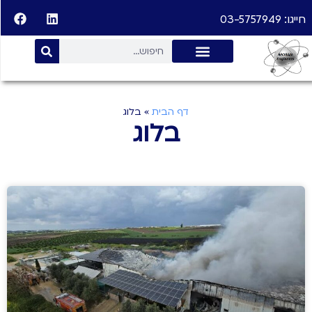
חייגו: 03-5757949
דף הבית
»
בלוג
בלוג